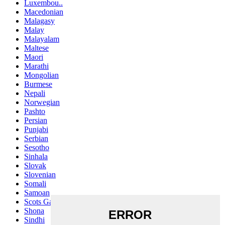
Luxembou..
Macedonian
Malagasy
Malay
Malayalam
Maltese
Maori
Marathi
Mongolian
Burmese
Nepali
Norwegian
Pashto
Persian
Punjabi
Serbian
Sesotho
Sinhala
Slovak
Slovenian
Somali
Samoan
Scots Gaelic
Shona
Sindhi