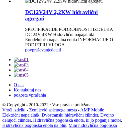
DC12V24V 2,2KW hidravlični
agregati
SPECIFIKACIJE PODROBNOSTI IZDELKA
DC 24V 4KW Hidravlični napajalniki
Enodelujoča napajalna enota INFORMACIJE O
PODJETJU VLOGA
povpraševanje
detajl
O nas
Kontaktiraj nas
pogosta vprašanja
© Copyright - 2010-2022 : Vse pravice pridržane.
Vroči izdelki
-
Zemljevid spletnega mesta
-
AMP Mobile
Električni napajalnik
,
Dvostranski hidravlični cilinder
,
Dvojno
delujoči cilinder
,
Hidravlična pogonska enota, ki jo poganja motor
,
Hidravlična pogonska enota na plin
,
Mini hidravlična pogonska